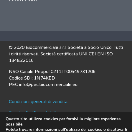
© 2020 Biocommerciale s.r.l. Società a Socio Unico. Tutti
i diritti riservati. Società certificata UNI CEI EN ISO
13485:2016
NSO Canale Peppol 0211:IT00549731206
Codice SDI: 1N74KED
PEC info@pec.biocommerciale.eu
Condizioni generali di vendita
Termini di utilizzo del sito
Questo sito utilizza cookies per fornivi la migliore esperienza
Tracking ordini
possibile.
Potete trovare informazioni sull'utilizzo dei cookies o disattivarli