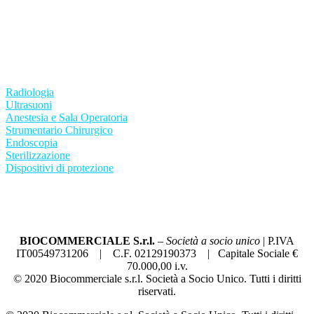
ISO 13485:2021
ISO 9001:2015
Radiologia
Ultrasuoni
Anestesia e Sala Operatoria
Strumentario Chirurgico
Endoscopia
Sterilizzazione
Dispositivi di protezione
Condizioni generali di vendita
Termini di utilizzo del sito
Privacy Policy
BIOCOMMERCIALE S.r.l.
–
Società a socio unico
| P.IVA
IT00549731206 | C.F. 02129190373 | Capitale Sociale €
70.000,00 i.v.
© 2020 Biocommerciale s.r.l. Società a Socio Unico. Tutti i diritti
riservati.