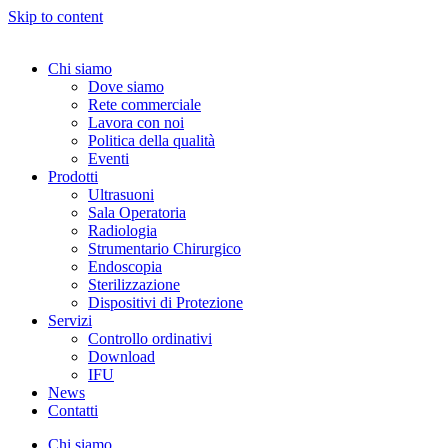
Skip to content
Chi siamo
Dove siamo
Rete commerciale
Lavora con noi
Politica della qualità
Eventi
Prodotti
Ultrasuoni
Sala Operatoria
Radiologia
Strumentario Chirurgico
Endoscopia
Sterilizzazione
Dispositivi di Protezione
Servizi
Controllo ordinativi
Download
IFU
News
Contatti
Chi siamo