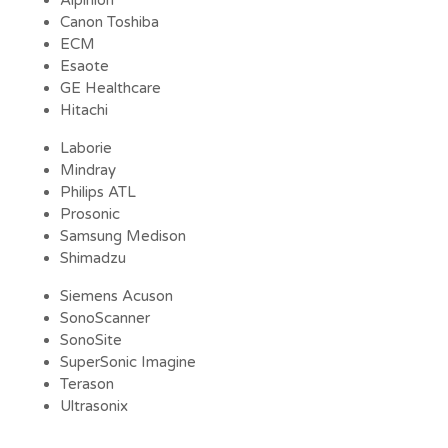
Alpinion
Canon Toshiba
ECM
Esaote
GE Healthcare
Hitachi
Laborie
Mindray
Philips ATL
Prosonic
Samsung Medison
Shimadzu
Siemens Acuson
SonoScanner
SonoSite
SuperSonic Imagine
Terason
Ultrasonix