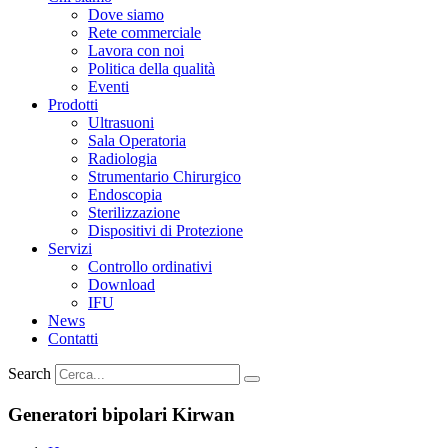
Dove siamo
Rete commerciale
Lavora con noi
Politica della qualità
Eventi
Prodotti
Ultrasuoni
Sala Operatoria
Radiologia
Strumentario Chirurgico
Endoscopia
Sterilizzazione
Dispositivi di Protezione
Servizi
Controllo ordinativi
Download
IFU
News
Contatti
Search
Generatori bipolari Kirwan