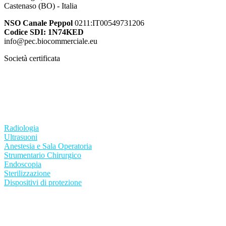
Castenaso (BO) - Italia
NSO Canale Peppol
0211:IT00549731206
Codice SDI: 1N74KED
info@pec.biocommerciale.eu
Società certificata
ISO 13485:2021
ISO 9001:2015
Radiologia
Ultrasuoni
Anestesia e Sala Operatoria
Strumentario Chirurgico
Endoscopia
Sterilizzazione
Dispositivi di protezione
Condizioni generali di vendita
Termini di utilizzo del sito
Privacy Policy