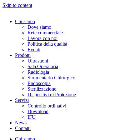
Skip to content
Chi siamo
Dove siamo
Rete commerciale
Lavora con noi
Politica della qualità
Eventi
Prodotti
Ultrasuoni
Sala Operatoria
Radiologia
Strumentario Chirurgico
Endoscopia
Sterilizzazione
Dispositivi di Protezione
Servizi
Controllo ordinativi
Download
IFU
News
Contatti
Chi siamo