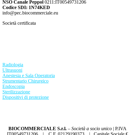
NSO Canale Peppol
0211:IT00549731206
Codice SDI: 1N74KED
info@pec.biocommerciale.eu
Società certificata
ISO 13485:2021
ISO 9001:2015
Radiologia
Ultrasuoni
Anestesia e Sala Operatoria
Strumentario Chirurgico
Endoscopia
Sterilizzazione
Dispositivi di protezione
Condizioni generali di vendita
Termini di utilizzo del sito
Privacy Policy
BIOCOMMERCIALE S.r.l.
–
Società a socio unico
| P.IVA
IT00549731206 | C.F. 02129190373 | Capitale Sociale €