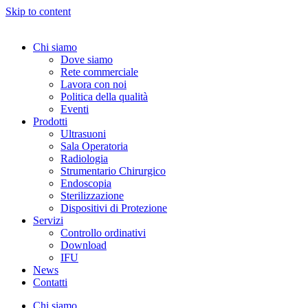
Skip to content
Chi siamo
Dove siamo
Rete commerciale
Lavora con noi
Politica della qualità
Eventi
Prodotti
Ultrasuoni
Sala Operatoria
Radiologia
Strumentario Chirurgico
Endoscopia
Sterilizzazione
Dispositivi di Protezione
Servizi
Controllo ordinativi
Download
IFU
News
Contatti
Chi siamo