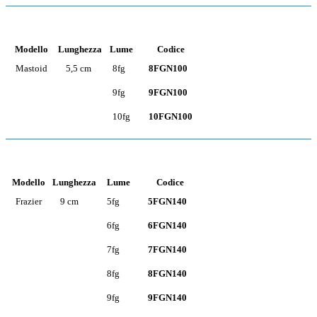
Modello
Lunghezza
Lume
Codice
Mastoid
5,5 cm
8fg
8FGN100
9fg
9FGN100
10fg
10FGN100
Modello
Lunghezza
Lume
Codice
Frazier
9 cm
5fg
5FGN140
6fg
6FGN140
7fg
7FGN140
8fg
8FGN140
9fg
9FGN140