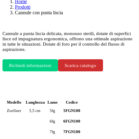
Home
Prodotti
Cannule con punta liscia
Cannule a punta liscia delicata, monouso sterili, dotate di superfici
lisce ed impugnatura ergonomica, offrono una ottimale aspirazione
in tutte le situazioni. Dotate di foro per il controllo del flusso di
aspirazione.
Richiedi informazioni
Scarica catalogo
Modello
Lunghezza
Lume
Codice
Zoellner
5,5 cm
5fg
5FGN100
6fg
6FGN100
7fg
7FGN100