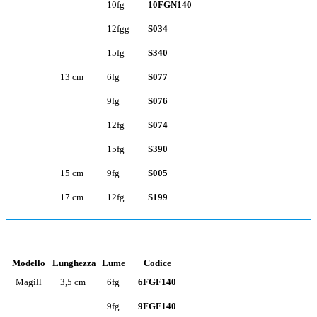
10fg
10FGN140
12fgg
S034
15fg
S340
13 cm
6fg
S077
9fg
S076
12fg
S074
15fg
S390
15 cm
9fg
S005
17 cm
12fg
S199
Modello
Lunghezza
Lume
Codice
Magill
3,5 cm
6fg
6FGF140
9fg
9FGF140