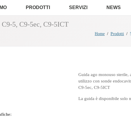
AMO
PRODOTTI
SERVIZI
NEWS
s C9-5, C9-5ec, C9-5ICT
Home
Prodotti
Guida ago monouso sterile, a
utilizzo con sonde endocavit
C9-5ec, C9-5ICT
La guida è disponibile solo n
afiche: