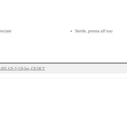
rociate
Sterile, pronta all’uso
ps-ATL C9- 5, C9-5ec, C9-5ICT