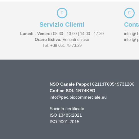
Servizio Clienti
Conta
Lunedi - Venerdi
08.30 - 13.00 | 14.00 - 17.30
info @ 
Orario Estivo:
Venerdi chiuso
info @ 
Tel. +39 051 78.73.29
NSO Canale Peppol
0211:IT00549731206
Codice SDI: 1N74KED
info@pec.biocommerciale.eu
Società certificata
ISO 13485:2021
ISO 9001:2015