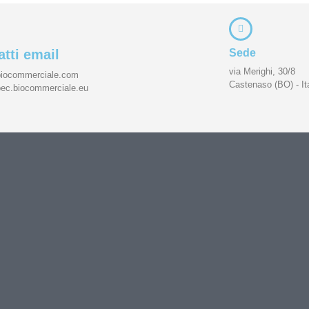
tti email
Sede
via Merighi, 30/8
biocommerciale.com
Castenaso (BO) - Ita
pec.biocommerciale.eu