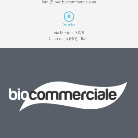
info @ pec.biocommerciale.eu
Sede
via Merighi, 30/8
Castenaso (BO) - Italia