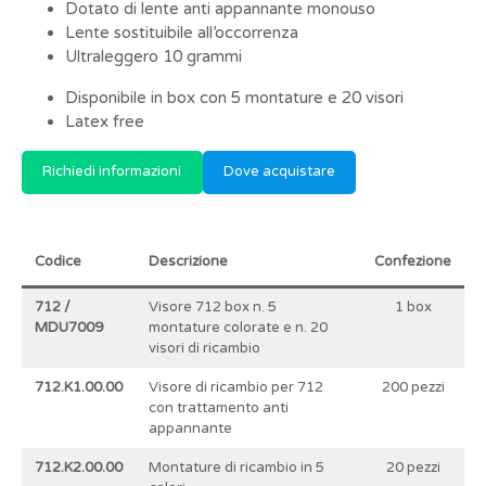
Dotato di lente anti appannante monouso
Lente sostituibile all’occorrenza
Ultraleggero 10 grammi
Disponibile in box con 5 montature e 20 visori
Latex free
Richiedi informazioni
Dove acquistare
Codice
Descrizione
Confezione
712 /
Visore 712 box n. 5
1 box
MDU7009
montature colorate e n. 20
visori di ricambio
712.K1.00.00
Visore di ricambio per 712
200 pezzi
con trattamento anti
appannante
712.K2.00.00
Montature di ricambio in 5
20 pezzi