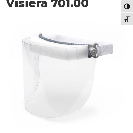
Visiera 701.00
Attiva
Attiv