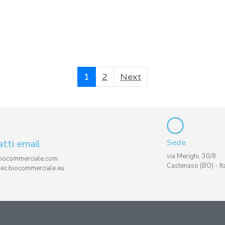
1
2
Next
tti email
Sede
via Merighi, 30/8
biocommerciale.com
Castenaso (BO) - Ita
pec.biocommerciale.eu