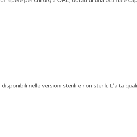
o di repere per chirurgia ORL, dotati di una ottimale c
isponibili nelle versioni sterili e non sterili. L’alta qua