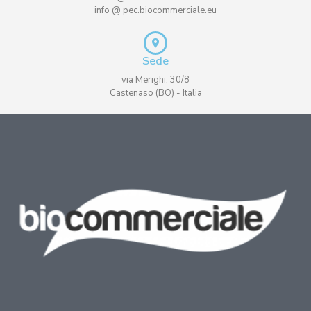
info @ pec.biocommerciale.eu
Sede
via Merighi, 30/8
Castenaso (BO) - Italia