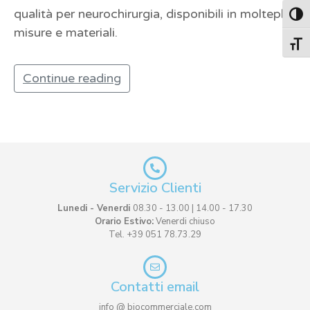
qualità per neurochirurgia, disponibili in molteplici
Attiva
misure e materiali.
Attiv
Continue reading
Servizio Clienti
Lunedi - Venerdi
08.30 - 13.00 | 14.00 - 17.30
Orario Estivo:
Venerdi chiuso
Tel. +39 051 78.73.29
Contatti email
info @ biocommerciale.com