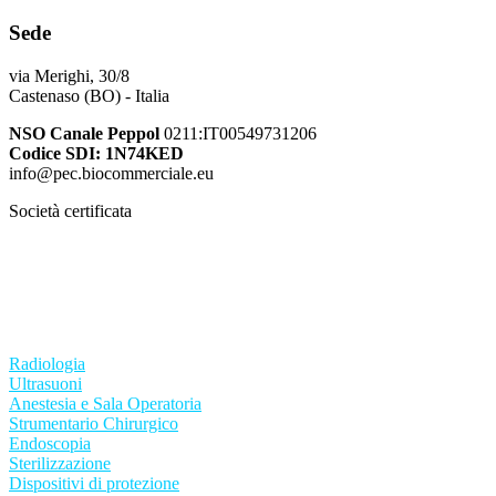
Sede
via Merighi, 30/8
Castenaso (BO) - Italia
NSO Canale Peppol
0211:IT00549731206
Codice SDI: 1N74KED
info@pec.biocommerciale.eu
Società certificata
ISO 13485:2021
ISO 9001:2015
Radiologia
Ultrasuoni
Anestesia e Sala Operatoria
Strumentario Chirurgico
Endoscopia
Sterilizzazione
Dispositivi di protezione