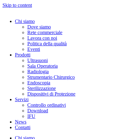
Skip to content
Chi siamo
Dove siamo
Rete commerciale
Lavora con noi
Politica della qualità
Eventi
Prodotti
Ultrasuoni
Sala Operatoria
Radiologia
Strumentario Chirurgico
Endoscopia
Sterilizzazione
Dispositivi di Protezione
Servizi
Controllo ordinativi
Download
IFU
News
Contatti
Chi siamo