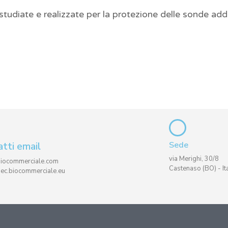
diate e realizzate per la protezione delle sonde addomi
tti email
Sede
via Merighi, 30/8
biocommerciale.com
Castenaso (BO) - Ita
pec.biocommerciale.eu