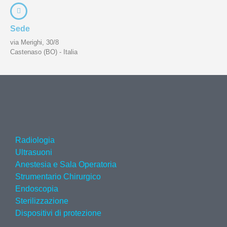
Sede
via Merighi, 30/8
Castenaso (BO) - Italia
Radiologia
Ultrasuoni
Anestesia e Sala Operatoria
Strumentario Chirurgico
Endoscopia
Sterilizzazione
Dispositivi di protezione