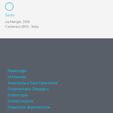
Sede
via Merighi, 30/8
Castenaso (BO) - Italia
Radiologia
Ultrasuoni
Anestesia e Sala Operatoria
Strumentario Chirurgico
Endoscopia
Sterilizzazione
Dispositivi di protezione