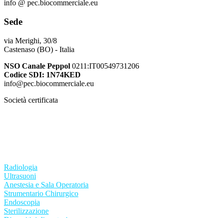
info @ pec.biocommerciale.eu
Sede
via Merighi, 30/8
Castenaso (BO) - Italia
NSO Canale Peppol
0211:IT00549731206
Codice SDI: 1N74KED
info@pec.biocommerciale.eu
Società certificata
ISO 13485:2021
ISO 9001:2015
Radiologia
Ultrasuoni
Anestesia e Sala Operatoria
Strumentario Chirurgico
Endoscopia
Sterilizzazione