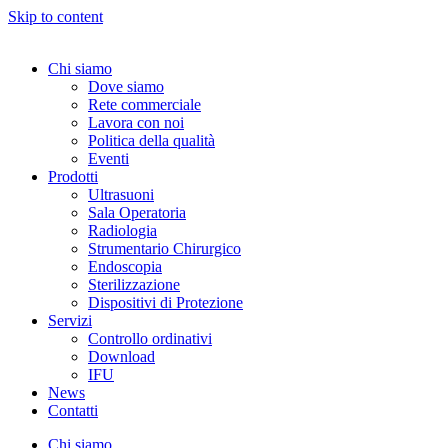
Skip to content
Chi siamo
Dove siamo
Rete commerciale
Lavora con noi
Politica della qualità
Eventi
Prodotti
Ultrasuoni
Sala Operatoria
Radiologia
Strumentario Chirurgico
Endoscopia
Sterilizzazione
Dispositivi di Protezione
Servizi
Controllo ordinativi
Download
IFU
News
Contatti
Chi siamo