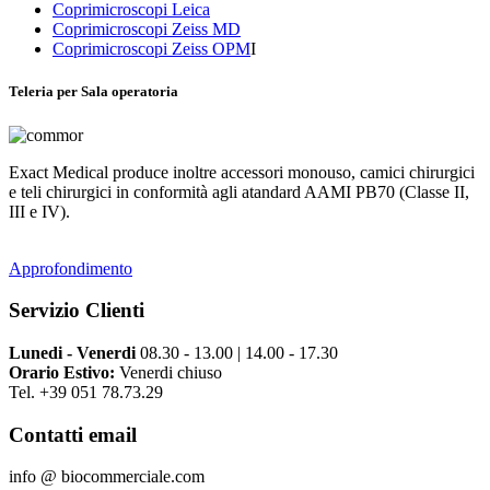
Coprimicroscopi Leica
Coprimicroscopi Zeiss MD
Coprimicroscopi Zeiss OPM
I
Teleria per Sala operatoria
Exact Medical produce inoltre accessori monouso, camici chirurgici
e teli chirurgici in conformità agli atandard AAMI PB70 (Classe II,
III e IV).
Approfondimento
Servizio Clienti
Lunedi - Venerdi
08.30 - 13.00 | 14.00 - 17.30
Orario Estivo:
Venerdi chiuso
Tel. +39 051 78.73.29
Contatti email
info @ biocommerciale.com